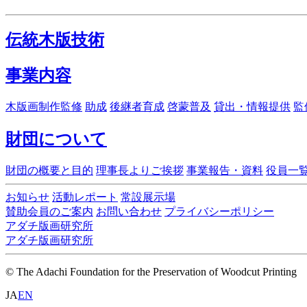
伝統木版技術
事業内容
木版画制作監修
助成
後継者育成
啓蒙普及
貸出・情報提供
監
財団について
財団の概要と目的
理事長よりご挨拶
事業報告・資料
役員一
お知らせ
活動レポート
常設展示場
賛助会員のご案内
お問い合わせ
プライバシーポリシー
アダチ版画研究所
アダチ版画研究所
© The Adachi Foundation for the Preservation of Woodcut Printing
JA
EN