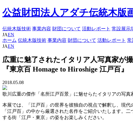
公益財団法人アダチ伝統木版
伝統木版技術
事業内容
財団について
活動レポート
常設展示
JA
EN
ホーム
伝統木版技術
事業内容
財団について
活動レポート
常
JA
EN
広重に魅了されたイタリア人写真家が撮
『東京百 Homage to Hiroshige 江戸百』
2018.05.08
歌川広重の傑作「名所江戸百景」に魅せらたイタリアの写真
本展では、「江戸百」の世界を彼独自の視点で解釈し、現代
「江戸百」の中から厳選された名作をご紹介いたします。二
する街「江戸・東京」の姿をお楽しみください。