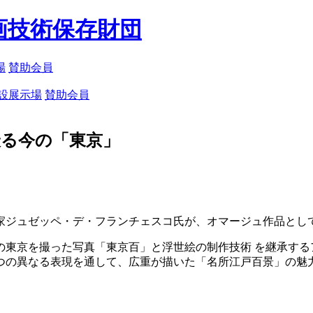
画技術保存財団
場
賛助会員
設展示場
賛助会員
る今の「東京」
家ジュゼッペ・デ・フランチェスコ氏が、オマージュ作品とし
の東京を撮った写真「東京百」と浮世絵の制作技術 を継承する
つの異なる表現を通して、広重が描いた「名所江戸百景」の魅