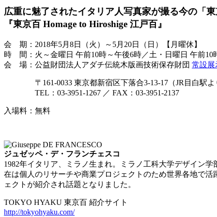
広重に魅了されたイタリア人写真家が撮る今の「東
『東京百 Homage to Hiroshige 江戸百』
会 期：2018年5月8日（火）～5月20日（日）【月曜休】
時 間：火～金曜日 午前10時～午後6時／土・日曜日 午前10
会 場：公益財団法人アダチ伝統木版画技術保存財団
常設展
〒161-0033 東京都新宿区下落合3-13-17（JR目白
TEL：03-3951-1267 ／ FAX：03-3951-2137
入場料：無料
ジュゼッペ・デ・フランチェスコ
1982年イタリア、ミラノ生まれ。ミラノ工科大学デザイン
在は個人のリサーチや商業プロジェクトのため世界各地で活躍し
ェクトが紹介され話題となりました。
TOKYO HYAKU 東京百 紹介サイト
http://tokyohyaku.com/