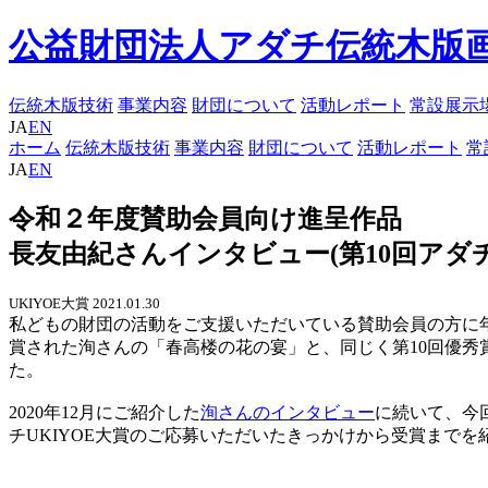
公益財団法人アダチ伝統木版
伝統木版技術
事業内容
財団について
活動レポート
常設展示
JA
EN
ホーム
伝統木版技術
事業内容
財団について
活動レポート
常
JA
EN
令和２年度賛助会員向け進呈作品
長友由紀さんインタビュー(第10回アダチUKI
UKIYOE大賞
2021.01.30
私どもの財団の活動をご支援いただいている賛助会員の方に年
賞された洵さんの「春高楼の花の宴」と、同じく第10回優秀
た。
2020年12月にご紹介した
洵さんのインタビュー
に続いて、今
チUKIYOE大賞のご応募いただいたきっかけから受賞までを