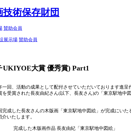
画技術保存財団
場
賛助会員
設展示場
賛助会員
YOE大賞 優秀賞) Part1
一回、活動の成果として配付させていただいております進呈作品。
賞を受賞された長友由紀さん(以下、長友さん)の「東京駅地中
回完成した長友さんの木版画「東京駅地中図絵」が完成にいたるま
紹介いたします。
完成した木版画作品 長友由紀「東京駅地中図絵」