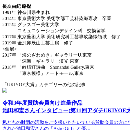
長友由紀 略歴
1991年 神奈川県生まれ
2014年 東京藝術大学 美術学部工芸科染織専攻 卒業
2015年 グラスゴー美術大学
コミュニケーションデザイン科 交換留学
2017年 東京藝術大学 美術研究科工芸専攻染織領域 修了
2019年 金沢卯辰山工芸工房 修了
<個展>
2017年 「海のざわめき」ギャラリーU,東京
「深海」ギャラリー澄光,東京
2018年 「紋様狂詩曲」Shonandai Gallery,東京
「東京模様」アートモール,東京
「UKIYOE大賞」カテゴリーの他の記事
令和3年度賛助会員向け進呈作品
池田和宏さんインタビュー(第11回アダチUKIYOE大
私どもの財団の活動をご支援いただいている賛助会員の方に年
された池田和宏さんの「Astro Girl」と優…